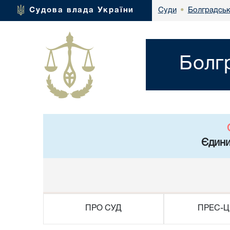
Болградськ
Судова влада України
Суди
•
Болг
Єдини
ПРО СУД
ПРЕС-Ц