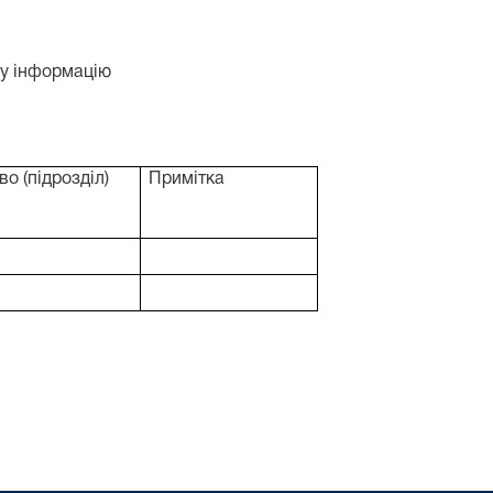
ну інформацію
во (підрозділ)
Примітка