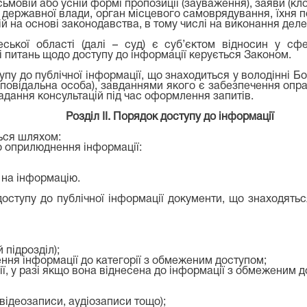
ьмовій або усній формі пропозиції (зауваження), заяви (кло
 державної влади, орган місцевого самоврядування, їхня п
ій на основі законодавства, в тому числі на виконання де
ької області (далі – суд) є суб’єктом відносин у сфе
і питань щодо доступу до інформації керується Законом.
тупу до публічної інформації, що знаходиться у володінні Б
ідповідальна особа), завданнями якого є забезпечення опр
адання консультацій під час оформлення запитів.
Розділ ІІ. Порядок доступу до інформації
ься шляхом:
оприлюднення інформації:
на інформацію.
ступу до публічної інформації документи, що знаходяться 
 підрозділ);
ння інформації до категорії з обмеженим доступом;
ї, у разі якщо вона віднесена до інформації з обмеженим д
, відеозаписи, аудіозаписи тощо);