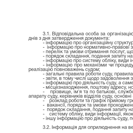
3.1. Відповідальна особа за організаці
днів з дня затвердження документа:
- інформацію про організаційну структур
- інформацію про нормативно-правові за
- перелік та умови отримання послуг, щ
- порядок складання, подання запиту на
- інформацію про систему обліку, види і
- інформацію про механізми чи процеду
реалізацію повноважень судом;
- загальні правила роботи суду, правил
- звіти, в тому числі щодо задоволення 
- інформацію про діяльність суду, а саме
- місцезнаходження, поштову адресу, но
- прізвище, ім'я та по батькові, служб
апарату суду, керівників відділів суду, основн
- розклад роботи та графік прийому гр
- вакансії, порядок та умови проходже
- порядок складання, подання запиту на
- систему обліку, види інформації, якою
- іншу інформацію про діяльність суду,
3.2. Інформація для оприлюднення на ве