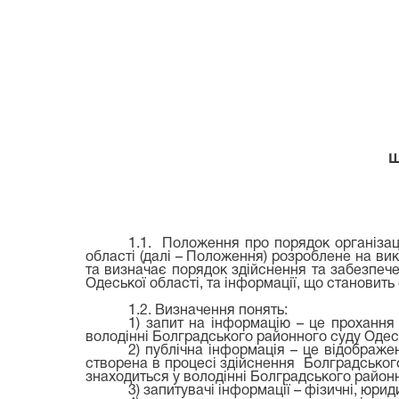
щ
1.1. Положення про порядок організаці
області (далі – Положення) розроблене на вик
та визначає порядок здійснення та забезпече
Одеської області, та інформації, що становить
1.2. Визначення понять:
1) запит на інформацію – це прохання 
володінні Болградського районного суду Одесь
2) публічна інформація – це відображ
створена в процесі здійснення Болградськог
знаходиться у володінні Болградського районн
3) запитувачі інформації – фізичні, юри