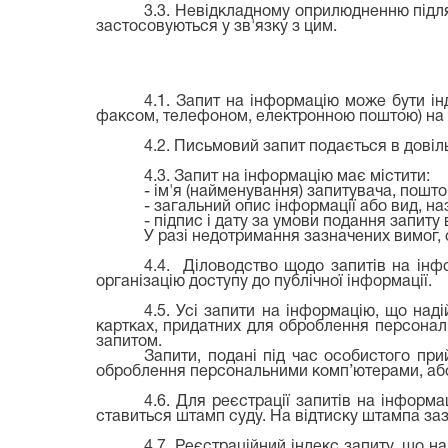
3.3. Невідкладному оприлюдненню підля
застосовуються у зв'язку з цим.
4.1. Запит на інформацію може бути і
факсом, телефоном, електронною поштою) на 
4.2. Письмовий запит подається в довіл
4.3. Запит на інформацію має містити:
- ім'я (найменування) запитувача, пошт
- загальний опис інформації або вид, на
- підпис і дату за умови подання запиту
У разі недотримання зазначених вимог, 
4.4. Діловодство щодо запитів на інфо
організацію доступу до публічної інформації.
4.5. Усі запити на інформацію, що на
картках, придатних для оброблення персонал
запитом.
Запити, подані під час особистого при
оброблення персональними комп’ютерами, або
4.6. Для реєстрації запитів на інформ
ставиться штамп суду. На відтиску штампа заз
4.7. Реєстраційний індекс запиту, що н