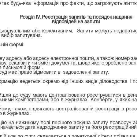
гає будь-яка інформація про факти, що загрожують життю, 
Розділ IV. Реєстрація запитів та порядок надання
відповідей на запити
ндивідуальним або колективним. Запити можуть подаватися
вибір запитувача.
ьній формі.
ову адресу або адресу електронної пошти, а також номер зас
зву, реквізити чи зміст документа, щодо якого зроблено зап
 в письмовій формі.
суд має право відмовити в задоволенні запиту.
рмацію ведеться окремо від інших видів діловодства і п
дійшли до суду мають централізовано реєструватися в ден
ьними комп’ютерами, або в журналах. Конверти, у яких на
йому, також підлягають централізованій реєстрації в реє
 в журналах.
ацію на нижньому полі першого аркуша запиту праворуч аб
начається дата надходження запиту та його реєстраційний 
адійшов до суду, складається з початкової літери прізвищ