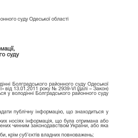
онного суду Одеської області
мації,
го суду
одінні Болградського районного суду Одеської
 від 13.01.2011 року № 2939-VI (далі – Закон)
ься у володінні Болградського районного суду
надати публічну інформацію, що знаходиться у
ких носіях інформація, що була отримана або
ених чинним законодавством України, або яка
оби, крім суб’єктів владних повноважень;