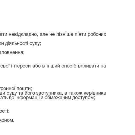
ати невідкладно, але не пізніше п’яти робочих
и діяльності суду;
заповнення;
свої інтереси або в інший спосіб впливати на
тронної пошти;
ви суду та його заступника, а також керівника
лежать до інформації з обмеженим доступом;
сті;
коном.