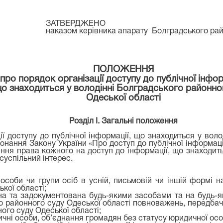
ЗАТВЕРДЖЕНО
наказом керівника апарату Болградського рай
ПОЛОЖЕННЯ
про порядок організації доступу до публічної інфор
о знаходиться у володінні Болградського районно
Одеської області
Розділ І. Загальні положення
ї доступу до публічної інформації, що знаходиться у вол
онання Закону України «Про доступ до публічної інформації»
ння права кожного на доступ до інформації, що знаходит
 суспільний інтерес.
особи чи групи осіб в усній, письмовій чи іншій формі 
кої області;
ена та задокументована будь-якими засобами та на будь-я
о районного суду Одеської області повноважень, передбач
ого суду Одеської області;
дичні особи, об’єднання громадян без статусу юридичної ос