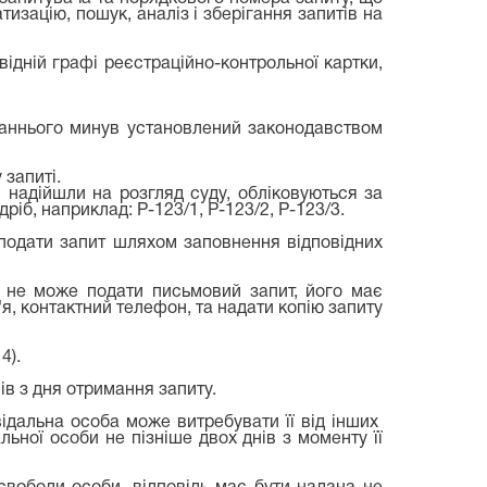
зацію, пошук, аналіз і зберігання запитів на
відній графі реєстраційно-контрольної картки,
станнього минув установлений законодавством
 запиті.
і надійшли на розгляд суду, обліковуються за
б, наприклад: Р-123/1, Р-123/2, Р-123/3.
подати запит шляхом заповнення відповідних
а не може подати письмовий запит, його має
я, контактний телефон, та надати копію запиту
4).
ів з дня отримання запиту.
відальна особа може витребувати її від інших
ьної особи не пізніше двох днів з моменту її