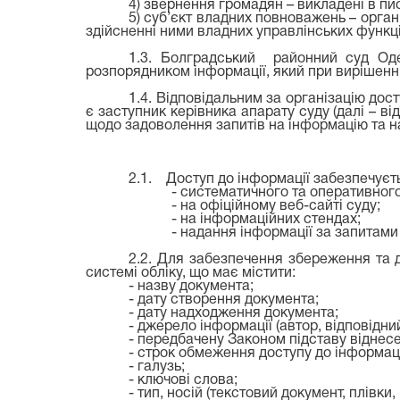
4) звернення громадян – викладені в пис
5) суб’єкт владних повноважень – орган
здійсненні ними владних управлінських функц
1.3. Болградський районний суд Одес
розпорядником інформації, який при вирішенн
1.4. Відповідальним за організацію дос
є заступник керівника апарату суду (далі – в
щодо задоволення запитів на інформацію та н
2.1. Доступ до інформації забезпечуєт
- систематичного та оперативного 
- на офіційному веб-сайті суду;
- на інформаційних стендах;
- надання інформації за запитами 
2.2. Для забезпечення збереження та до
системі обліку, що має містити:
- назву документа;
- дату створення документа;
- дату надходження документа;
- джерело інформації (автор, відповідний
- передбачену Законом підставу віднесе
- строк обмеження доступу до інформаці
- галузь;
- ключові слова;
- тип, носій (текстовий документ, плівки