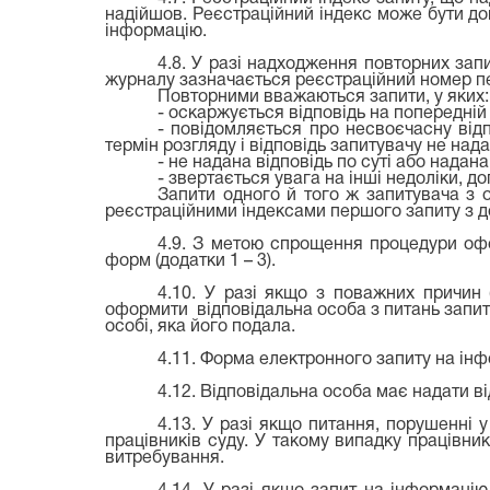
надійшов. Реєстраційний індекс може бути до
інформацію.
4.8. У разі надходження повторних запи
журналу зазначається реєстраційний номер п
Повторними вважаються запити, у яких:
- оскаржується відповідь на попередній 
- повідомляється про несвоєчасну від
термін розгляду і відповідь запитувачу не над
- не надана відповідь по суті або надан
- звертається увага на інші недоліки, д
Запити одного й того ж запитувача з о
реєстраційними індексами першого запиту з до
4.9. З метою спрощення процедури оф
форм (додатки 1 – 3).
4.10. У разі якщо з поважних причин 
оформити відповідальна особа з питань запиті
особі, яка його подала.
4.11. Форма електронного запиту на інф
4.12. Відповідальна особа має надати ві
4.13. У разі якщо питання, порушенні у
працівників суду. У такому випадку працівник
витребування.