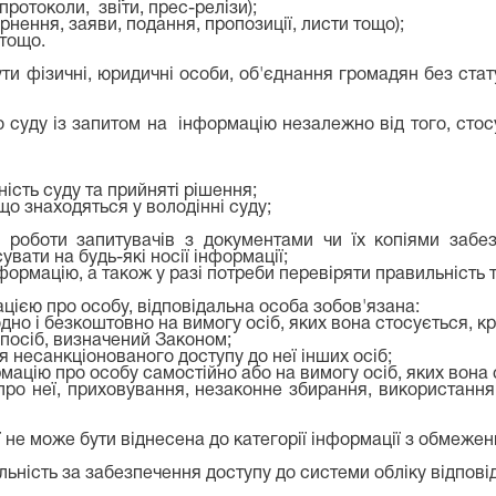
протоколи, звіти, прес-релізи);
ернення, заяви, подання, пропозиції, листи тощо);
 тощо.
ути фізичні, юридичні особи, об'єднання громадян без ста
 суду із запитом на інформацію незалежно від того, стосу
сть суду та прийняті рішення;
що знаходяться у володінні суду;
я роботи запитувачів з документами чи їх копіями забе
вати на будь-які носії інформації;
нформацію, а також у разі потреби перевіряти правильність т
ацією про особу, відповідальна особа зобов'язана:
но і безкоштовно на вимогу осіб, яких вона стосується, к
спосіб, визначений Законом;
 несанкціонованого доступу до неї інших осіб;
рмацію про особу самостійно або на вимогу осіб, яких вона 
 про неї, приховування, незаконне збирання, використанн
ї не може бути віднесена до категорії інформації з обмеже
льність за забезпечення доступу до системи обліку відпові