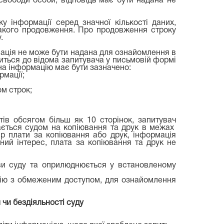
 свободи особи, відповідь має бути надана не
 інформації серед значної кількості даних,
такого продовження. Про продовження строку
.
мація не може бути надана для ознайомлення в
иться до відома запитувача у письмовій формі
на інформацію має бути зазначено:
рмації;
ом строк;
ів обсягом більш як 10 сторінок, запитувач
чається судом на копіювання та друк в межах
ір плати за копіювання або друк, інформація
ний інтерес, плата за копіювання та друк не
ови суду та оприлюднюється у встановленому
цію з обмеженим доступом, для ознайомлення
 чи бездіяльності суду