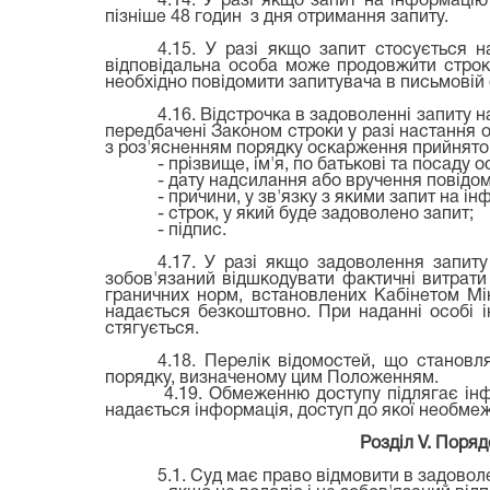
4.14. У разі якщо запит на інформацію
пізніше 48 годин з дня отримання запиту.
4.15. У разі якщо запит стосується н
відповідальна особа може продовжити строк
необхідно повідомити запитувача в письмовій 
4.16. Відстрочка в задоволенні запиту 
передбачені Законом строки у разі настання 
з роз'ясненням порядку оскарження прийнятого
- прізвище, ім'я, по батькові та посаду
- дату надсилання або вручення повідом
- причини, у зв'язку з якими запит на 
- строк, у який буде задоволено запит;
- підпис.
4.17. У разі якщо задоволення запиту
зобов'язаний відшкодувати фактичні витрати
граничних норм, встановлених Кабінетом Мін
надається безкоштовно. При наданні особі і
стягується.
4.18. Перелік відомостей, що станов
порядку, визначеному цим Положенням.
4.19. Обмеженню доступу підлягає інф
надається інформація, доступ до якої необме
Розділ V.
Порядо
5.1. Суд має право відмовити в задоволе