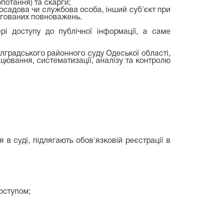
потання) та скарги;
осадова чи службова особа, інший суб'єкт при
легованих повноважень.
рі доступу до публічної інформації, а саме
олградського районного суду Одеської області,
ацювання, систематизації, аналізу та контролю
в суді, підлягають обов'язковій реєстрації в
оступом;