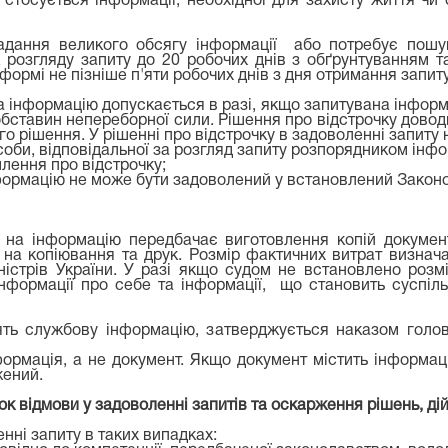
 стосується інформації, необхідної для захисту життя чи
адання великого обсягу інформації або потребує пошуку
 розгляду запиту до 20 робочих днів з обґрунтуванням 
формі не пізніше п'яти робочих днів з дня отримання запиту
на інформацію допускається в разі, якщо запитувана інфор
обставин непереборної сили. Рішення про відстрочку довод
 рішення. У рішенні про відстрочку в задоволенні запиту 
 особи, відповідальної за розгляд запиту розпорядником інфо
лення про відстрочку;
інформацію не може бути задоволений у встановлений Закон
 на інформацію передбачає виготовлення копій документ
 на копіювання та друк. Розмір фактичних витрат визна
істрів України. У разі якщо судом не встановлено розм
нформації про себе та інформації, що становить суспіль
лять службову інформацію, затверджується наказом гол
ормація, а не документ. Якщо документ містить інформа
жений.
к відмови у задоволенні запитів та оскарження рішень, дій
нні запиту в таких випадках: