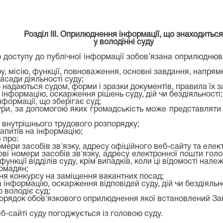
Розділ ІІІ. Оприлюднення інформації, що знаходиться
у володінні суду
ю доступу до публічної інформації зобов’язана оприлюднюв
у, місію, функції, повноваження, основні завдання, напрямк
сади діяльності суду;
о надаються судом, форми і зразки документів, правила їх 
 інформацію, оскарження рішень суду, дій чи бездіяльності;
нформації, що зберігає суд;
ри, за допомогою яких громадськість може представляти 
а внутрішнього трудового розпорядку;
запитів на інформацію;
 про:
мери засобів зв'язку, адресу офіційного веб-сайту та елек
ові номери засобів зв'язку, адресу електронної пошти голо
і функції відділів суду, крім випадків, коли ці відомості на
омадян;
ння конкурсу на заміщення вакантних посад;
 інформацію, оскарження відповідей суду, дій чи бездіяльно
 володіє суд;
 порядок обов'язкового оприлюднення якої встановлений За
б-сайті суду погоджується із головою суду.