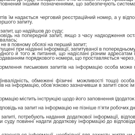
повнений іншими позначеннями, що забезпечують системати
тів їм надається черговий реєстраційний номер, а у відпо
ершого запиту.
запит, що надійшов до суду;
повідь на попередній запит, якщо з часу надходження о
авалась;
а не в повному обсязі на перший запит;
опущені при наданні інформації, запитуваної в попередньому
дного й того ж питання, що надіслані різним адресатам 
даванням порядкового номера, що проставляється через дрі
ормлення письмових запитів на інформацію особа може 
(інвалідність, обмежені фізичні можливості тощо) особ
в на інформацію, обов'язково зазначивши в запиті своє ім'
ормацію містить інструкцію щодо його заповнення (додаток 
дповідь на запит на інформацію не пізніше п'яти робочих дн
 запиті, потребують надання додаткової інформації, відпо
и суду повинні надати додаткову інформацію до відповідал