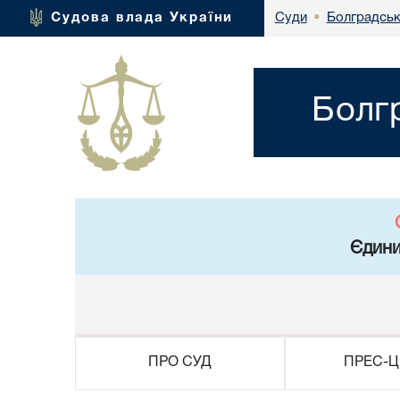
Болградськ
Судова влада України
Суди
•
Болг
Єдини
ПРО СУД
ПРЕС-Ц