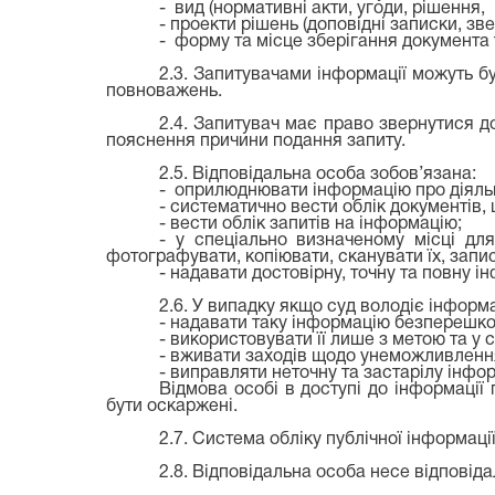
- вид (нормативні акти, угоди, рішення, 
- проекти рішень (доповідні записки, зв
- форму та місце зберігання документа
2.3. Запитувачами інформації можуть б
повноважень.
2.4. Запитувач має право звернутися до
пояснення причини подання запиту.
2.5. Відповідальна особа зобов’язана:
- оприлюднювати інформацію про діяльні
- систематично вести облік документів, 
- вести облік запитів на інформацію;
- у спеціально визначеному місці дл
фотографувати, копіювати, сканувати їх, запису
- надавати достовірну, точну та повну і
2.6. У випадку якщо суд володіє інформ
- надавати таку інформацію безперешкод
- використовувати її лише з метою та у 
- вживати заходів щодо унеможливлення
- виправляти неточну та застарілу інфо
Відмова особі в доступі до інформації
бути оскаржені.
2.7. Система обліку публічної інформаці
2.8. Відповідальна особа несе відповіда