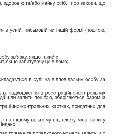
здоров'ю та/або майну осіб, і про заходи, що
 в усній, письмовій чи іншій формі (поштою,
обу зв'язку, якщо такий є;
ит, якщо запитувачу це відомо;
окладається в суді на відповідальну особу за
ь їх надходження в реєстраційно-контрольних
дійшли запити поштою, зберігаються разом із
страційно-контрольних картках, придатних для
о на іншому вільному від тексту місці запиту
індекс.
а запитувача та порядкового номера запиту, що