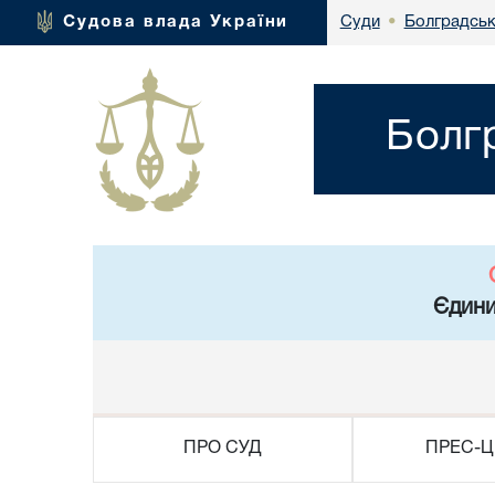
Болградськ
Судова влада України
Суди
•
Болг
Єдини
ПРО СУД
ПРЕС-Ц