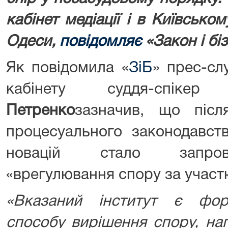
кабінет медіації і в Київсько
Одеси,
повідомляє
«Закон і біз
Як повідомила «
ЗіБ
» прес-сл
кабінету суддя-спі
Петренко
зазначив, що післ
процесуального законодавст
новацій стало запрова
«врегулювання спору за участю
«Вказаний інститут є фор
способу вирішення спору, на