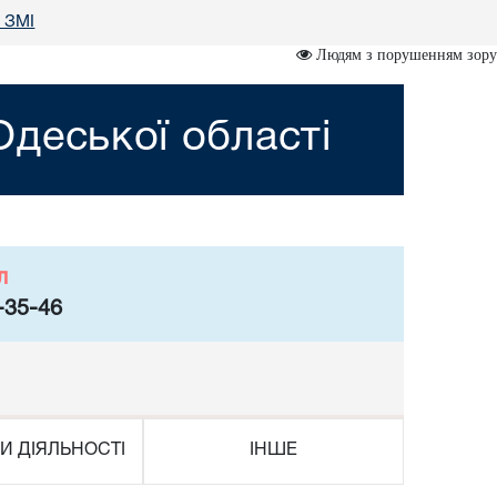
у ЗМІ
Людям з порушенням зору
деської області
л
-35-46
И ДІЯЛЬНОСТІ
ІНШЕ