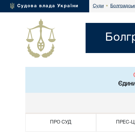
Болградськ
Судова влада України
Суди
•
Болг
Єдини
ПРО СУД
ПРЕС-Ц