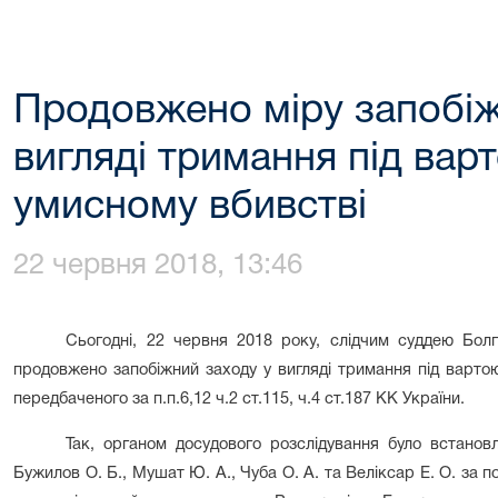
Продовжено міру запобіж
вигляді тримання під вар
умисному вбивстві
22 червня 2018, 13:46
Сьогодні, 22 червня 2018 року, слідчим суддею Бол
продовжено запобіжний заходу у вигляді тримання під вартою
передбаченого за п.п.6,12 ч.2 ст.115, ч.4 ст.187 КК України.
Так, органом досудового розслідування було встанов
Бужилов О. Б., Мушат Ю. А., Чуба О. А. та Веліксар Е. О. за