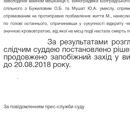
заволодіння майном мешканця с. Виноградівка Болградського
спільного з Бужиловим О.Б. та Мушат Ю.А. умислу, спрямо
спрямованим на протиправне позбавлення життя М., нанесли 
по голові останнього, спричинивши у сукупності відкриту 
значною крововтратою, від якої на місці події настала смерть п
За результатами розг
слідчим суддею постановлено ріше
продовжено запобіжний захід у ви
до 20.08.2018 року.
.
За повідомленням прес-служби суду