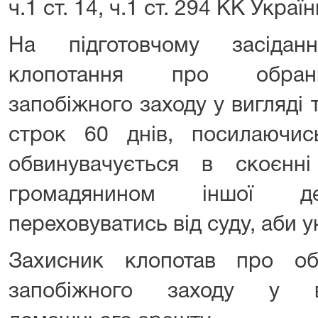
ч.1 ст. 14, ч.1 ст. 294 КК Україн
На підготовчому засідан
клопотання про обранн
запобіжного заходу у вигляді
строк 60 днів, посилаючи
обвинувачується в скоєнн
громадянином іншої 
переховуватись від суду, аби 
Захисник клопотав про об
запобіжного заходу у ви