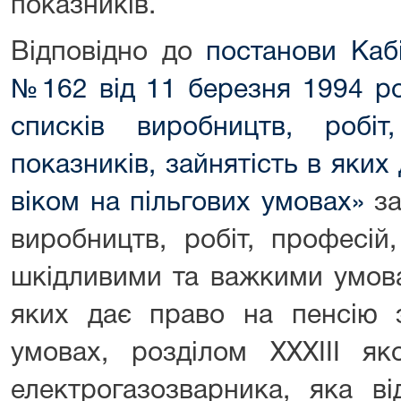
показників.
Відповідно до
постанови Кабі
№162 від 11 березня 1994 р
списків виробництв, робі
показників, зайнятість в яких
віком на пільгових умовах»
за
виробництв, робіт, професій
шкідливими та важкими умова
яких дає право на пенсію з
умовах, розділом ХХХIII як
електрогазозварника, яка ві