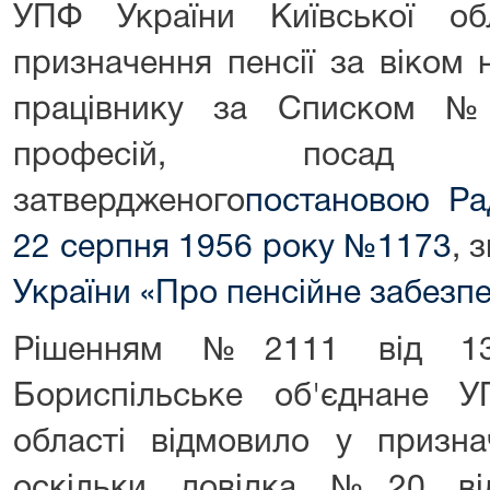
УПФ України Київської о
призначення пенсії за віком 
працівнику за Списком №2
професій, посад 
затвердженого
постановою Ра
22 серпня 1956 року №1173
, 
України «Про пенсійне забезп
Рішенням №2111 від 13
Бориспільське об'єднане У
області відмовило у признач
оскільки довідка №20 від