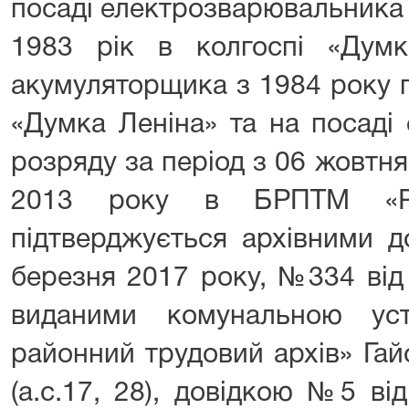
посаді електрозварювальника 
1983 рік в колгоспі «Думк
акумуляторщика з 1984 року п
«Думка Леніна» та на посаді
розряду за період з 06 жовтня
2013 року в БРПТМ «Ра
підтверджується архівними 
березня 2017 року, №334 від
виданими комунальною уст
районний трудовий архів» Гай
(а.с.17, 28), довідкою №5 ві