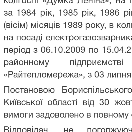
колгоспі «Думка Леніна»; на
за 1984 рік, 1985 рік, 1986 рі
(вісім) місяців 1989 року, в ко
на посаді електрогазозварника
період з 06.10.2009 по 15.04
районному підприємств
«Райтепломережа», з 03 липня
Постановою Бориспільського
Київської області від 30 жо
вимоги задоволено в повному 
Відповідач, не погоджую