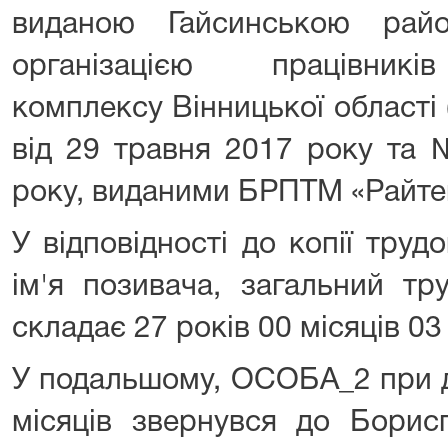
виданою Гайсинською рай
організацією працівникі
комплексу Вінницької області 
від 29 травня 2017 року та 
року, виданими БРПТМ «Райтеп
У відповідності до копії труд
ім'я позивача, загальний т
складає 27 років 00 місяців 03 д
У подальшому, ОСОБА_2 при до
місяців звернувся до Борисп