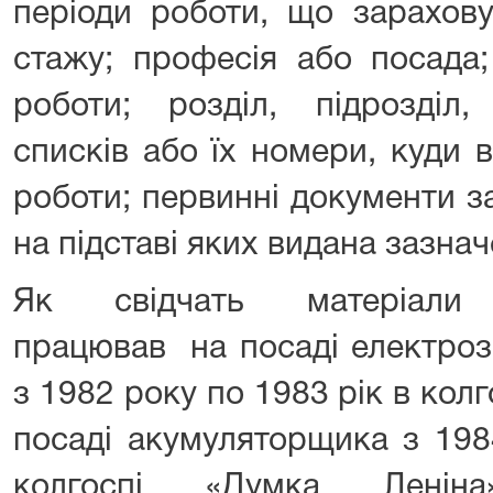
періоди роботи, що зарахову
стажу; професія або посада;
роботи; розділ, підрозділ,
списків або їх номери, куди 
роботи; первинні документи з
на підставі яких видана зазнач
Як свідчать матеріали
працював
на посаді електро
з 1982 року по 1983 рік в колг
посаді акумуляторщика з 198
колгоспі «Думка Лені