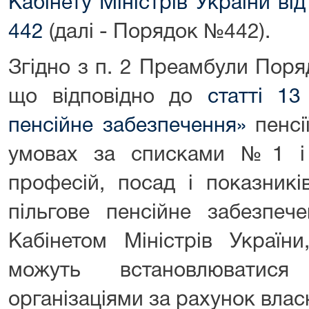
Кабінету Міністрів України в
442
(далі - Порядок №442).
Згідно з п. 2 Преамбули Пор
що відповідно до
статті 1
пенсійне забезпечення»
пенсії
умовах за списками №1 і 
професій, посад і показник
пільгове пенсійне забезпеч
Кабінетом Міністрів Україн
можуть встановлюватися
організаціями за рахунок вла