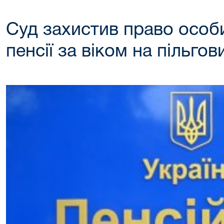
Суд захистив право особ
пенсії за віком на пільго