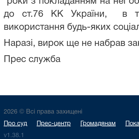
роки з покладанням на неї обо
до ст.76 КК України, в т
використання будь-яких соціа
Наразі, вирок ще не набрав за
Прес служба
2026 © Всі права захищені
Про суд
Прес-центр
Громадянам
Пока
v1.38.1