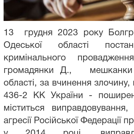
13 грудня 2023 року Болгр
Одеської області пост
кримінального проваджен
громадянки Д., мешканки 
області, за вчинення злочину,
436-2 КК України - поширен
міститься виправдовування,
агресії Російської Федерації п
у 2014 році, виправдо