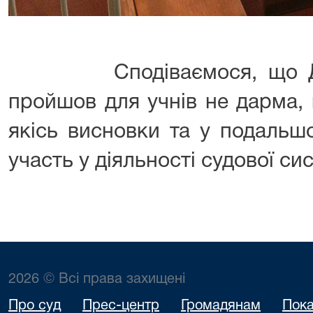
Сподіваємося, що День
пройшов для учнів не дарма,
якісь висновки та у подальш
участь у діяльності судової си
2026 © Всі права захищені
Про суд
Прес-центр
Громадянам
Пока